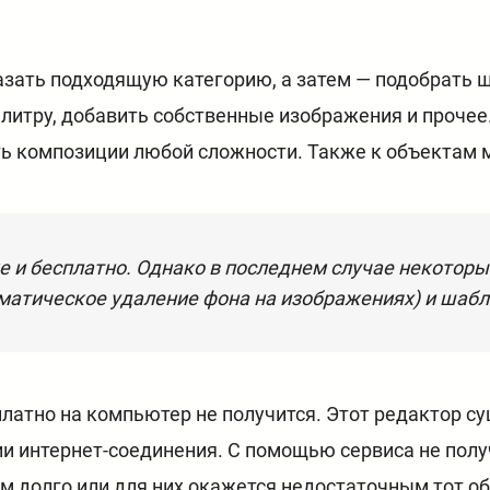
азать подходящую категорию, а затем — подобрать 
палитру, добавить собственные изображения и проче
ть композиции любой сложности. Также к объектам
е и бесплатно. Однако в последнем случае некотор
оматическое удаление фона на изображениях) и шаб
латно на компьютер не получится. Этот редактор су
чии интернет-соединения. С помощью сервиса не пол
м долго или для них окажется недостаточным тот о