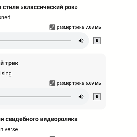
 стиле «классический рок»
oned
размер трека
7,08 МБ
й трек
ising
размер трека
6,69 МБ
ля свадебного видеоролика
Universe