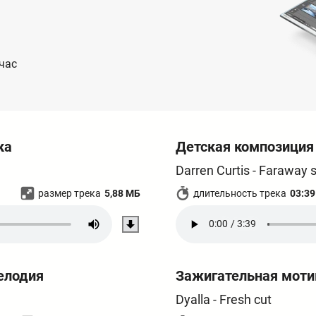
час
ка
Детская композиция
Darren Curtis - Faraway s
размер трека
5,88 МБ
длительность трека
03:39
елодия
Зажигательная мот
Dyalla - Fresh cut