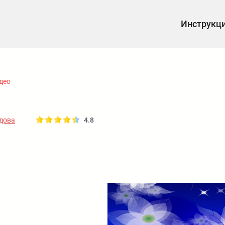
Инструкц
део
дова
4.8